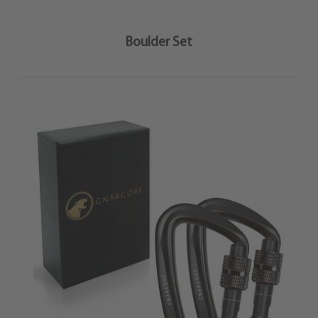
Mehr Erfahren
Boulder Set
Karabiner
Set
[2
Stück]