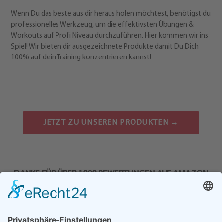
Wenn Du das beste aus dir heraus holen möchtest, benötigst du
professionelles Werkzeug, um die effektivsten Übungen &
Workouts auf Profi Niveau durchzuführen. Hier kommen wir ins
Spiel! Wir bieten dir ausgezeichnete Produkte damit Du Dich
100% auf dein Training konzentrieren kannst!
JETZT ZU UNSEREN PRODUKTEN →
DANKE FÜR ÜBER 1000 BEWERTUNGEN AUF AMAZON
Was Kunden über uns sagen: